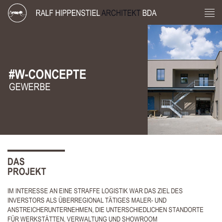
#W-CONCEPTE
GEWERBE
DAS
PROJEKT
IM INTERESSE AN EINE STRAFFE LOGISTIK WAR DAS ZIEL DES
INVERSTORS ALS ÜBERREGIONAL TÄTIGES MALER- UND
ANSTREICHERUNTERNEHMEN, DIE UNTERSCHIEDLICHEN STANDORTE
FÜR WERKSTÄTTEN, VERWALTUNG UND SHOWROOM